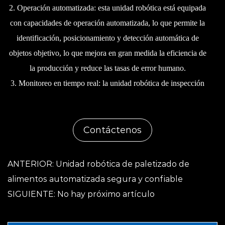
2. Operación automatizada: esta unidad robótica está equipada
con capacidades de operación automatizada, lo que permite la
identificación, posicionamiento y detección automática de
objetos objetivo, lo que mejora en gran medida la eficiencia de
la producción y reduce las tasas de error humano.
3. Monitoreo en tiempo real: la unidad robótica de inspección
visual en línea puede monitorear objetos en la línea de
producción en tiempo real, detectando e informando
rápidamente anomalías para evitar posibles problemas y
Contáctenos
pérdidas de calidad.
4. Detección de múltiples objetos: la unidad robótica admite la
ANTERIOR: Unidad robótica de paletizado de
detección de múltiples objetos, lo que permite la detección
alimentos automatizada segura y confiable
simultánea de múltiples objetos objetivo, lo que mejora la
SIGUIENTE: No hay próximo artículo
eficiencia y la capacidad de la línea de producción.
5. Adaptación flexible: la unidad robótica de inspección visual